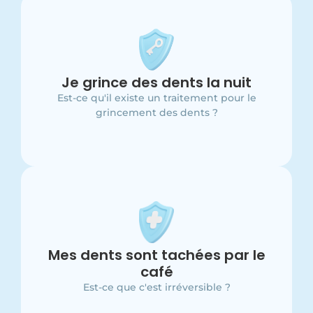
Oui bien-sûr
Cette maladie dentaire s'appelle le Bruxisme et
Je grince des dents la nuit
il existe plusieurs traitements pour réduire ce
trouble dentaire en fonction de votre dentition.
Est-ce qu'il existe un traitement pour le
grincement des dents ?
Non, ce n'est pas irréversible
Nous avons de nombreuses solutions pour les
Mes dents sont tachées par le
taches sur vos dents, détartrage,
café
éclaircissement, blanchiment.
Est-ce que c'est irréversible ?